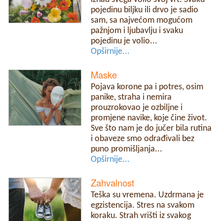
pojedinu biljku ili drvo je sadio
sam, sa najvećom mogućom
pažnjom i ljubavlju i svaku
pojedinu je volio...
Opširnije...
Maske
Pojava korone pa i potres, osim
panike, straha i nemira
prouzrokovao je ozbiljne i
promjene navike, koje čine život.
Sve što nam je do jučer bila rutina
i obaveze smo odrađivali bez
puno promišljanja...
Opširnije...
Zahvalnost
Teška su vremena. Uzdrmana je
egzistencija. Stres na svakom
koraku. Strah vrišti iz svakog