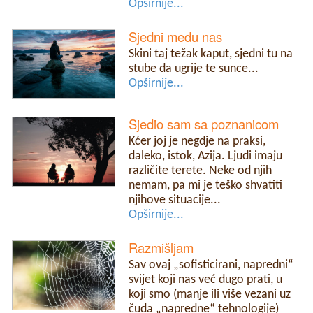
Opširnije...
Sjedni među nas
Skini taj težak kaput, sjedni tu na
stube da ugrije te sunce...
Opširnije...
Sjedio sam sa poznanicom
Kćer joj je negdje na praksi,
daleko, istok, Azija. Ljudi imaju
različite terete. Neke od njih
nemam, pa mi je teško shvatiti
njihove situacije...
Opširnije...
Razmišljam
Sav ovaj „sofisticirani, napredni“
svijet koji nas već dugo prati, u
koji smo (manje ili više vezani uz
čuda „napredne“ tehnologije)