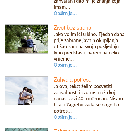
zahvalan i dao mi je znanja koja
imam...
Opširnije...
Život bez straha
Jako volim ići u kino. Tjedan dana
prije zabrane javnih okupljanja
otišao sam na svoju posljednju
kino predstavu, barem na neko
vrijeme...
Opširnije...
Zahvala potresu
Ja ovaj tekst želim posvetiti
zahvalnosti i svome mužu koji
danas slavi 40. rođendan. Nisam
bila u Zagrebu kada se dogodio
potres...
Opširnije...
Zabranjeni zagrljaji