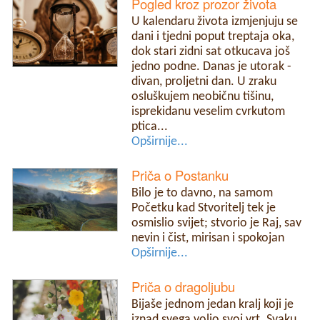
Pogled kroz prozor života
U kalendaru života izmjenjuju se
dani i tjedni poput treptaja oka,
dok stari zidni sat otkucava još
jedno podne. Danas je utorak -
divan, proljetni dan. U zraku
osluškujem neobičnu tišinu,
isprekidanu veselim cvrkutom
ptica...
Opširnije...
Priča o Postanku
Bilo je to davno, na samom
Početku kad Stvoritelj tek je
osmislio svijet; stvorio je Raj, sav
nevin i čist, mirisan i spokojan
Opširnije...
Priča o dragoljubu
Bijaše jednom jedan kralj koji je
iznad svega volio svoj vrt. Svaku