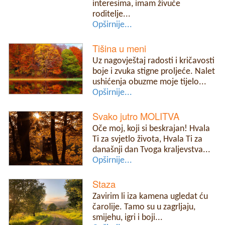
interesima, imam živuće
roditelje...
Opširnije...
Tišina u meni
Uz nagovještaj radosti i kričavosti
boje i zvuka stigne proljeće. Nalet
ushićenja obuzme moje tijelo...
Opširnije...
Svako jutro MOLITVA
Oče moj, koji si beskrajan! Hvala
Ti za svjetlo života, Hvala Ti za
današnji dan Tvoga kraljevstva...
Opširnije...
Staza
Zavirim li iza kamena ugledat ću
čarolije. Tamo su u zagrljaju,
smijehu, igri i boji...