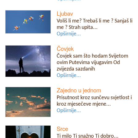
Ljubav
Voliš li me? Trebaš li me ? Sanjaš li
me ? Strah upita...
Opširnije...
Čovjek
Čovjek sam što hodam Svijetom
ovim Putevima vijugavim Od
zvijezda sazdanih
Opširnije...
Zajedno u jednom
Prisutnost kroz sunčevu svjetlost i
kroz mjesečeve mjene...
Opširnije...
Srce
Ti milo Ti snažno Ti dobro...