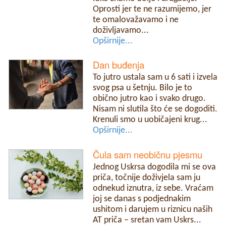
Oprosti jer te ne razumijemo, jer
te omalovažavamo i ne
doživljavamo...
Opširnije...
Dan buđenja
To jutro ustala sam u 6 sati i izvela
svog psa u šetnju. Bilo je to
obično jutro kao i svako drugo.
Nisam ni slutila što će se dogoditi.
Krenuli smo u uobičajeni krug...
Opširnije...
Čula sam neobičnu pjesmu
Jednog Uskrsa dogodila mi se ova
priča, točnije doživjela sam ju
odnekud iznutra, iz sebe. Vraćam
joj se danas s podjednakim
ushitom i darujem u riznicu naših
AT priča – sretan vam Uskrs...