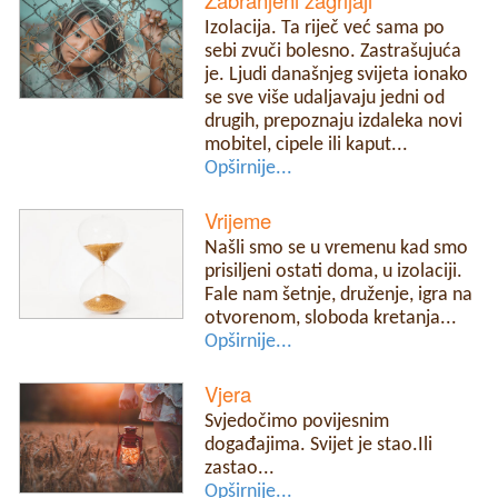
Izolacija. Ta riječ već sama po
sebi zvuči bolesno. Zastrašujuća
je. Ljudi današnjeg svijeta ionako
se sve više udaljavaju jedni od
drugih, prepoznaju izdaleka novi
mobitel, cipele ili kaput...
Opširnije...
Vrijeme
Našli smo se u vremenu kad smo
prisiljeni ostati doma, u izolaciji.
Fale nam šetnje, druženje, igra na
otvorenom, sloboda kretanja...
Opširnije...
Vjera
Svjedočimo povijesnim
događajima. Svijet je stao.Ili
zastao...
Opširnije...