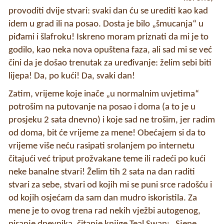
provoditi dvije stvari: svaki dan ću se urediti kao kad
idem u grad ili na posao. Dosta je bilo „šmucanja“ u
piđami i šlafroku! Iskreno moram priznati da mi je to
godilo, kao neka nova opuštena faza, ali sad mi se već
čini da je došao trenutak za uređivanje: želim sebi biti
lijepa! Da, po kući! Da, svaki dan!
Zatim, vrijeme koje inače „u normalnim uvjetima“
potrošim na putovanje na posao i doma (a to je u
prosjeku 2 sata dnevno) i koje sad ne trošim, jer radim
od doma, bit će vrijeme za mene! Obećajem si da to
vrijeme više neću rasipati srolanjem po internetu
čitajući već triput prožvakane teme ili radeći po kući
neke banalne stvari! Želim tih 2 sata na dan raditi
stvari za sebe, stvari od kojih mi se puni srce radošću i
od kojih osjećam da sam dan mudro iskoristila. Za
mene je to ovog trena rad nekih vježbi autogenog,