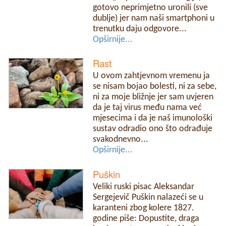
gotovo neprimjetno uronili (sve
dublje) jer nam naši smartphoni u
trenutku daju odgovore...
Opširnije...
Rast
U ovom zahtjevnom vremenu ja
se nisam bojao bolesti, ni za sebe,
ni za moje bližnje jer sam uvjeren
da je taj virus među nama već
mjesecima i da je naš imunološki
sustav odradio ono što odrađuje
svakodnevno...
Opširnije...
Puškin
Veliki ruski pisac Aleksandar
Sergejevič Puškin nalazeći se u
karanteni zbog kolere 1827.
godine piše: Dopustite, draga