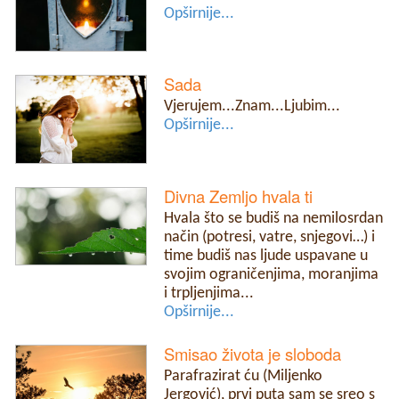
Opširnije...
Sada
Vjerujem...Znam...Ljubim...
Opširnije...
Divna Zemljo hvala ti
Hvala što se budiš na nemilosrdan
način (potresi, vatre, snjegovi…) i
time budiš nas ljude uspavane u
svojim ograničenjima, moranjima
i trpljenjima...
Opširnije...
Smisao života je sloboda
Parafrazirat ću (Miljenko
Jergović), prvi puta sam se sreo s