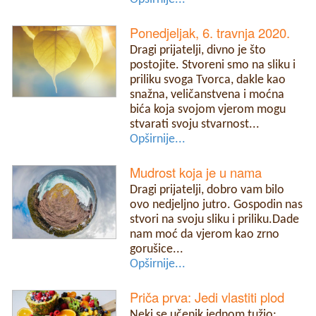
Ponedjeljak, 6. travnja 2020.
Dragi prijatelji, divno je što
postojite. Stvoreni smo na sliku i
priliku svoga Tvorca, dakle kao
snažna, veličanstvena i moćna
bića koja svojom vjerom mogu
stvarati svoju stvarnost...
Opširnije...
Mudrost koja je u nama
Dragi prijatelji, dobro vam bilo
ovo nedjeljno jutro. Gospodin nas
stvori na svoju sliku i priliku.Dade
nam moć da vjerom kao zrno
gorušice...
Opširnije...
Priča prva: Jedi vlastiti plod
Neki se učenik jednom tužio: