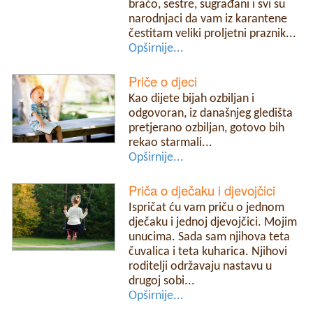
braćo, sestre, sugrađani i svi su
narodnjaci da vam iz karantene
čestitam veliki proljetni praznik...
Opširnije...
Priče o djeci
Kao dijete bijah ozbiljan i
odgovoran, iz današnjeg gledišta
pretjerano ozbiljan, gotovo bih
rekao starmali...
Opširnije...
Priča o dječaku i djevojčici
Ispričat ću vam priču o jednom
dječaku i jednoj djevojčici. Mojim
unucima. Sada sam njihova teta
čuvalica i teta kuharica. Njihovi
roditelji održavaju nastavu u
drugoj sobi...
Opširnije...