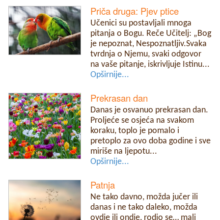
Priča druga: Pjev ptice
Učenici su postavljali mnoga
pitanja o Bogu. Reče Učitelj: „Bog
je nepoznat, Nespoznatljiv.Svaka
tvrdnja o Njemu, svaki odgovor
na vaše pitanje, iskrivljuje Istinu...
Opširnije...
Prekrasan dan
Danas je osvanuo prekrasan dan.
Proljeće se osjeća na svakom
koraku, toplo je pomalo i
pretoplo za ovo doba godine i sve
miriše na ljepotu...
Opširnije...
Patnja
Ne tako davno, možda jučer ili
danas i ne tako daleko, možda
ovdje ili ondje, rodio se… mali