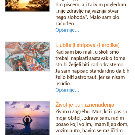
tim piscem, a i takvim pogledom
„nije zdravlje najvažnija stvar
nego sloboda“. Malo sam bio
začuđen...
Opširnije...
Ljubitelji stripova (i erotike)
Kad sam bio mali, u školi smo
trebali napisati sastavak o tome
što bi željeli biti kad odrastemo.
Ja sam napisao standardno da bih
želio biti astronaut, jer se nisam
usudio...
Opširnije...
Život je pun iznenađenja
Živim u Zagrebu. Muž, kći i pas su
moja obitelj, zdrava sam, radim
posao koji volim, imam lijep dom,
vozim auto, bavim se različitim