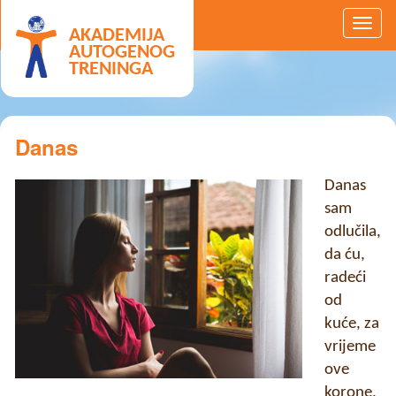
AKADEMIJA
AUTOGENOG
TRENINGA
Danas
Danas
sam
odlučila,
da ću,
radeći
od
kuće, za
vrijeme
ove
korone,