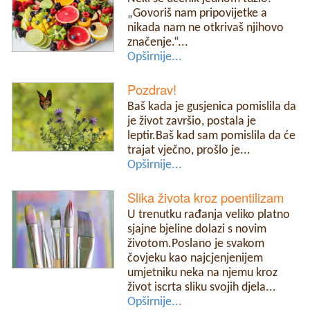
„Govoriš nam pripovijetke a
nikada nam ne otkrivaš njihovo
značenje.“...
Opširnije...
Pozdrav!
Baš kada je gusjenica pomislila da
je život završio, postala je
leptir.Baš kad sam pomislila da će
trajat vječno, prošlo je...
Opširnije...
Slika života kroz poentilizam
U trenutku rađanja veliko platno
sjajne bjeline dolazi s novim
životom.Poslano je svakom
čovjeku kao najcjenjenijem
umjetniku neka na njemu kroz
život iscrta sliku svojih djela...
Opširnije...