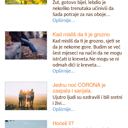
Žut, gotovo bijel, lebdio je
nekoliko trenutaka učinivši da
Sada potraje za nas oboje...
Opširnije...
Kad misliš da ti je grozno
Kad misliš da ti je grozno, sjeti se
da je nekome gore. Budim se već
šest mjeseci na način da ne mogu
istrčati iz kreveta.Ne mogu se ni
odmah dići iz kreveta...
Opširnije...
Jednu noć CORONA je
zaspala i sanjala.
Ujutro ljudi su ozdravili i bili sretni
i živi...
Opširnije...
Hoćeš li?