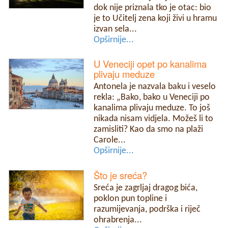
dok nije priznala tko je otac: bio
je to Učitelj zena koji živi u hramu
izvan sela...
Opširnije...
U Veneciji opet po kanalima
plivaju meduze
Antonela je nazvala baku i veselo
rekla: „Bako, bako u Veneciji po
kanalima plivaju meduze. To još
nikada nisam vidjela. Možeš li to
zamisliti? Kao da smo na plaži
Carole...
Opširnije...
Što je sreća?
Sreća je zagrljaj dragog bića,
poklon pun topline i
razumijevanja, podrška i riječ
ohrabrenja...