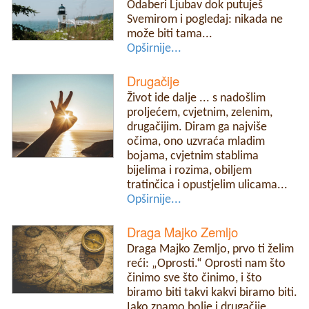
Odaberi Ljubav dok putuješ
Svemirom i pogledaj: nikada ne
može biti tama...
Opširnije...
Drugačije
Život ide dalje ... s nadošlim
proljećem, cvjetnim, zelenim,
drugačijim. Diram ga najviše
očima, ono uzvraća mladim
bojama, cvjetnim stablima
bijelima i rozima, obiljem
tratinčica i opustjelim ulicama...
Opširnije...
Draga Majko Zemljo
Draga Majko Zemljo, prvo ti želim
reći: „Oprosti.“ Oprosti nam što
činimo sve što činimo, i što
biramo biti takvi kakvi biramo biti.
Iako znamo bolje i drugačije.