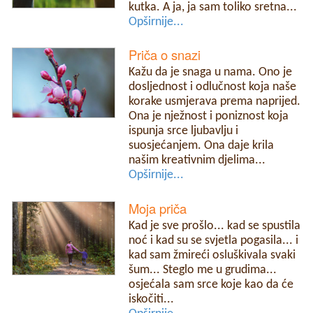
kutka. A ja, ja sam toliko sretna...
Opširnije...
Priča o snazi
Kažu da je snaga u nama. Ono je
dosljednost i odlučnost koja naše
korake usmjerava prema naprijed.
Ona je nježnost i poniznost koja
ispunja srce ljubavlju i
suosjećanjem. Ona daje krila
našim kreativnim djelima...
Opširnije...
Moja priča
Kad je sve prošlo... kad se spustila
noć i kad su se svjetla pogasila... i
kad sam žmireći osluškivala svaki
šum... Steglo me u grudima...
osjećala sam srce koje kao da će
iskočiti...