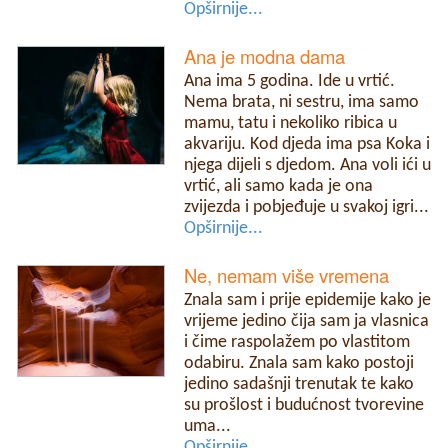
Opširnije...
Ana je modna dama
Ana ima 5 godina. Ide u vrtić.
Nema brata, ni sestru, ima samo
mamu, tatu i nekoliko ribica u
akvariju. Kod djeda ima psa Koka i
njega dijeli s djedom. Ana voli ići u
vrtić, ali samo kada je ona
zvijezda i pobjeđuje u svakoj igri...
Opširnije...
Ne, nemam više vremena
Znala sam i prije epidemije kako je
vrijeme jedino čija sam ja vlasnica
i čime raspolažem po vlastitom
odabiru. Znala sam kako postoji
jedino sadašnji trenutak te kako
su prošlost i budućnost tvorevine
uma...
Opširnije...