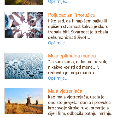
Opširnije...
Poljubac za Trnoružicu
I što sad, da ti napišem bajku ili
opišem stvarnost kakva je skoro
trebala biti. Stvarnost je trebala
dehumanizirati život...
Opširnije...
Moja optimalna mantra
“Ja sam sama, nitko me ne voli,
nikakve koristi od mene...”,
redovita je moja mantra...
Opširnije...
Mala vjetrenjača
Kao mala vjetrenjača, uzela je
ono što je vjetar donio i provukla
kroz svoje široke ruke, prevrtjela
cijeli film, odbacila patnju, mržnju,