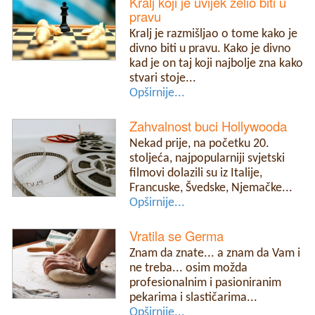
Kralj koji je uvijek želio biti u
pravu
Kralj je razmišljao o tome kako je
divno biti u pravu. Kako je divno
kad je on taj koji najbolje zna kako
stvari stoje...
Opširnije...
Zahvalnost buci Hollywooda
Nekad prije, na početku 20.
stoljeća, najpopularniji svjetski
filmovi dolazili su iz Italije,
Francuske, Švedske, Njemačke...
Opširnije...
Vratila se Germa
Znam da znate... a znam da Vam i
ne treba... osim možda
profesionalnim i pasioniranim
pekarima i slastičarima...
Opširnije...