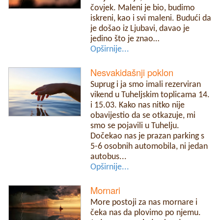
čovjek. Maleni je bio, budimo
iskreni, kao i svi maleni. Budući da
je došao iz Ljubavi, davao je
jedino što je znao…
Opširnije...
Nesvakidašnji poklon
Suprug i ja smo imali rezerviran
vikend u Tuheljskim toplicama 14.
i 15.03. Kako nas nitko nije
obavijestio da se otkazuje, mi
smo se pojavili u Tuhelju.
Dočekao nas je prazan parking s
5-6 osobnih automobila, ni jedan
autobus...
Opširnije...
Mornari
More postoji za nas mornare i
čeka nas da plovimo po njemu.