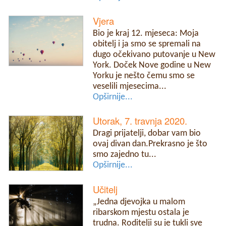
Vjera
Bio je kraj 12. mjeseca: Moja
obitelj i ja smo se spremali na
dugo očekivano putovanje u New
York. Doček Nove godine u New
Yorku je nešto čemu smo se
veselili mjesecima...
Opširnije...
Utorak, 7. travnja 2020.
Dragi prijatelji, dobar vam bio
ovaj divan dan.Prekrasno je što
smo zajedno tu...
Opširnije...
Učitelj
„Jedna djevojka u malom
ribarskom mjestu ostala je
trudna. Roditelji su je tukli sve