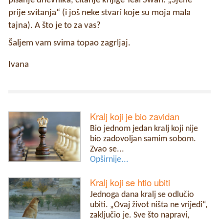
pisanje dnevnika, čitanje knjige Teal Swan: „Sjene
prije svitanja“ (i još neke stvari koje su moja mala
tajna). A što je to za vas?
Šaljem vam svima topao zagrljaj.
Ivana
Kralj koji je bio zavidan
Bio jednom jedan kralj koji nije
bio zadovoljan samim sobom.
Zvao se...
Opširnije...
Kralj koji se htio ubiti
Jednoga dana kralj se odlučio
ubiti. „Ovaj život ništa ne vrijedi“,
zaključio je. Sve što napravi,